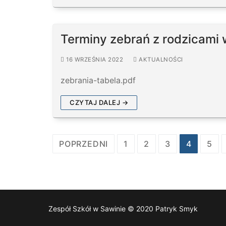
Terminy zebrań z rodzicami
16 WRZEŚNIA 2022
AKTUALNOŚCI
zebrania-tabela.pdf
CZYTAJ DALEJ →
Stronicowanie
POPRZEDNI
1
2
3
4
5
wpisów
Zespół Szkół w Sawinie © 2020 Patryk Smyk