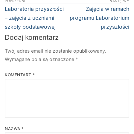
POPRZEDNI
NASTĘPNY
wpisu
Poprzedni
Następny
Laboratoria przyszłości
Zajęcia w ramach
wpis:
wpis:
– zajęcia z uczniami
programu Laboratorium
szkoły podstawowej
przyszłości
Dodaj komentarz
Twój adres email nie zostanie opublikowany.
Wymagane pola są oznaczone
*
KOMENTARZ
*
NAZWA
*