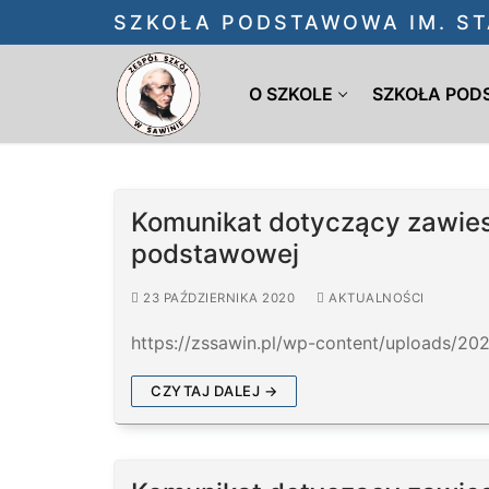
Przejdź
SZKOŁA PODSTAWOWA IM. ST
do
treści
O SZKOLE
SZKOŁA PO
Komunikat dotyczący zawiesz
podstawowej
23 PAŹDZIERNIKA 2020
AKTUALNOŚCI
https://zssawin.pl/wp-content/uploads/20
CZYTAJ DALEJ →