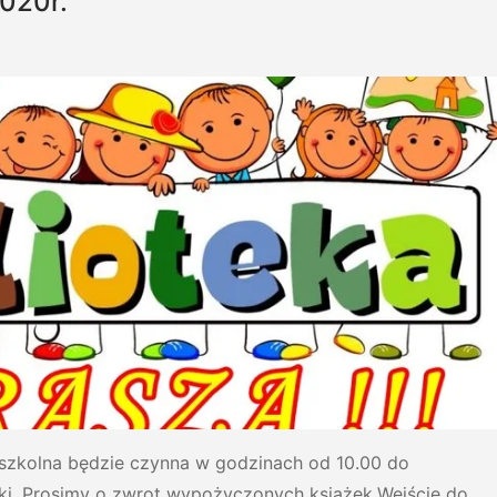
2020r.
a szkolna będzie czynna w godzinach od 10.00 do
eki. Prosimy o zwrot wypożyczonych książek.Wejście do…