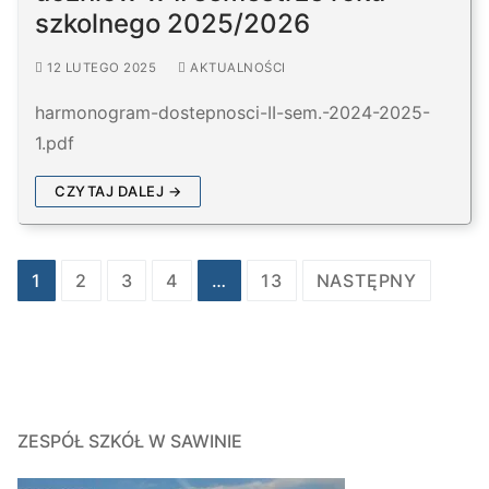
szkolnego 2025/2026
12 LUTEGO 2025
AKTUALNOŚCI
harmonogram-dostepnosci-II-sem.-2024-2025-
1.pdf
CZYTAJ DALEJ →
Stronicowanie
1
2
3
4
…
13
NASTĘPNY
wpisów
ZESPÓŁ SZKÓŁ W SAWINIE