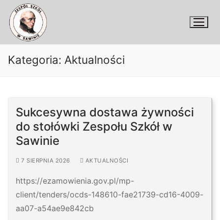
Przejdź
do
treści
Kategoria:
Aktualności
Sukcesywna dostawa żywności
do stołówki Zespołu Szkół w
Sawinie
7 SIERPNIA 2026
AKTUALNOŚCI
https://ezamowienia.gov.pl/mp-
client/tenders/ocds-148610-fae21739-cd16-4009-
aa07-a54ae9e842cb