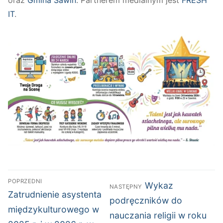
oraz
Gmina Sawin
. Partnerem medialnym jest
FRESH
IT
.
Nawigacja
POPRZEDNI
Następny
Wykaz
NASTĘPNY
wpisu
Poprzedni
Zatrudnienie asystenta
wpis:
podręczników do
wpis:
międzykulturowego w
nauczania religii w roku