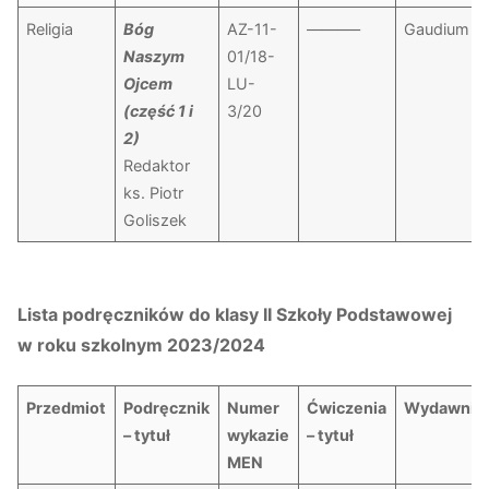
Religia
Bóg
AZ-11-
———–
Gaudium
Naszym
01/18-
Ojcem
LU-
(część 1 i
3/20
2)
Redaktor
ks. Piotr
Goliszek
Lista podręczników do klasy II Szkoły Podstawowej
w roku szkolnym 2023/2024
Przedmiot
Podręcznik
Numer
Ćwiczenia
Wydawnic
– tytuł
wykazie
– tytuł
MEN