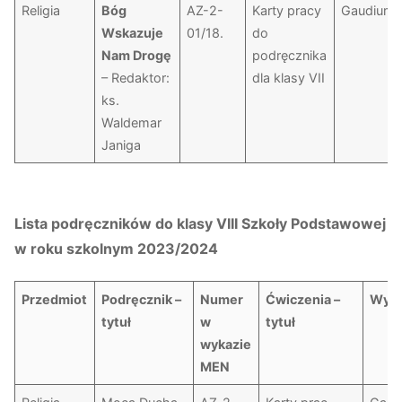
Religia
Bóg
AZ-2-
Karty pracy
Gaudium
Wskazuje
01/18.
do
Nam Drogę
podręcznika
– Redaktor:
dla klasy VII
ks.
Waldemar
Janiga
Lista podręczników do klasy VIII Szkoły Podstawowej
w roku szkolnym 2023/2024
Przedmiot
Podręcznik –
Numer
Ćwiczenia –
Wyd
tytuł
w
tytuł
wykazie
MEN