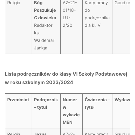
Religia
Bóg
AZ-21-
Karty pracy
Gaudium
Poszukuje
01/18-
do
Człowieka
LU-
podręcznika
Redaktor
2/20
dla kl. V
ks.
Waldemar
Janiga
Lista podręczników do klasy VI Szkoły Podstawowej
w roku szkolnym 2023/2024
Przedmiot
Podręcznik
Numer
Ćwiczenia –
Wydawni
– tytuł
w
tytuł
wykazie
MEN
Religia
Jezus
AZ-2-
Karty pracy
Gaudium