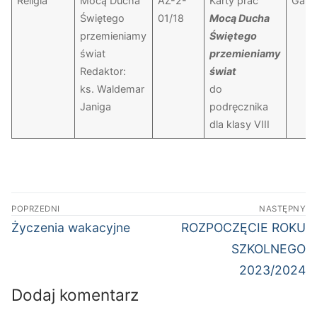
Religia
Mocą Ducha
AZ-2-
Karty prac
Gaud
Świętego
01/18
Mocą Ducha
przemieniamy
Świętego
świat
przemieniamy
Redaktor:
świat
ks. Waldemar
do
Janiga
podręcznika
dla klasy VIII
Nawigacja
POPRZEDNI
NASTĘPNY
wpisu
Poprzedni
Następny
Życzenia wakacyjne
ROZPOCZĘCIE ROKU
wpis:
wpis:
SZKOLNEGO
2023/2024
Dodaj komentarz