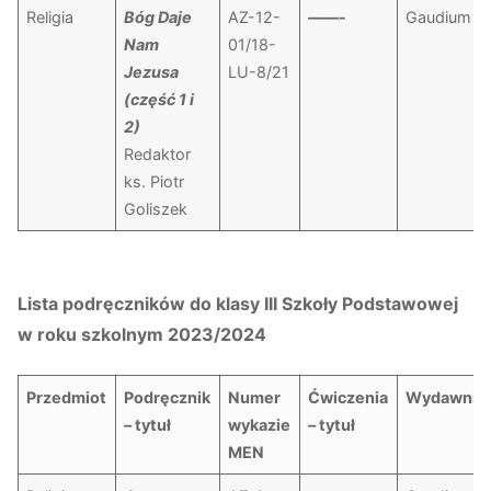
Religia
Bóg Daje
AZ-12-
——-
Gaudium
Nam
01/18-
Jezusa
LU-8/21
(część 1 i
2)
Redaktor
ks. Piotr
Goliszek
Lista podręczników do klasy III Szkoły Podstawowej
w roku szkolnym 2023/2024
Przedmiot
Podręcznik
Numer
Ćwiczenia
Wydawnic
– tytuł
wykazie
– tytuł
MEN