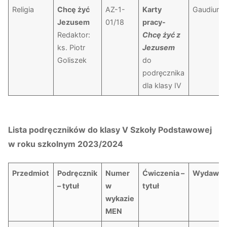
Religia
Chcę żyć
AZ-1-
Karty
Gaudium
Jezusem
01/18
pracy-
Redaktor:
Chcę żyć z
ks. Piotr
Jezusem
Goliszek
do
podręcznika
dla klasy IV
Lista podręczników do klasy V Szkoły Podstawowej
w roku szkolnym 2023/2024
Przedmiot
Podręcznik
Numer
Ćwiczenia –
Wydawni
– tytuł
w
tytuł
wykazie
MEN