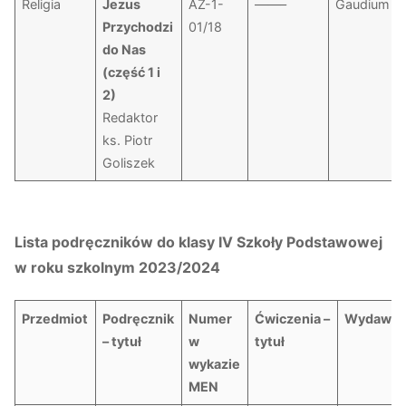
Religia
Jezus
AZ-1-
——–
Gaudium
Przychodzi
01/18
do Nas
(część 1 i
2)
Redaktor
ks. Piotr
Goliszek
Lista podręczników do klasy IV Szkoły Podstawowej
w roku szkolnym 2023/2024
Przedmiot
Podręcznik
Numer
Ćwiczenia –
Wydawni
– tytuł
w
tytuł
wykazie
MEN