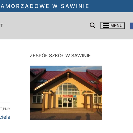
 SAMORZĄDOWE W SAWINIE
KT
MENU
Szukaj:
ZESPÓŁ SZKÓŁ W SAWINIE
TĘPNY
ciela