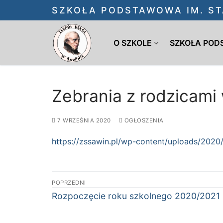
Przejdź
SZKOŁA PODSTAWOWA IM. ST
do
treści
O SZKOLE
SZKOŁA PO
Zebrania z rodzicami
7 WRZEŚNIA 2020
OGŁOSZENIA
https://zssawin.pl/wp-content/uploads/2020
Nawigacja
POPRZEDNI
wpisu
Poprzedni
Rozpoczęcie roku szkolnego 2020/2021
wpis: