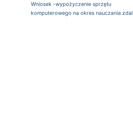
wpisu
Poprzedni
Wniosek -wypożyczenie sprzętu
wpis:
komputerowego na okres nauczania zda