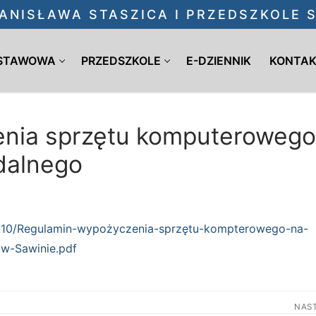
ANISŁAWA STASZICA I PRZEDSZKOLE
DSTAWOWA
PRZEDSZKOLE
E-DZIENNIK
KONTA
nia sprzętu komputerowego
dalnego
20/10/Regulamin-wypożyczenia-sprzętu-kompterowego-na-
w-Sawinie.pdf
NAS