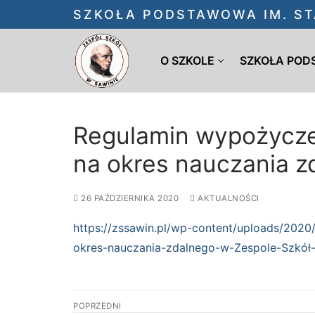
Przejdź
SZKOŁA PODSTAWOWA IM. ST
do
treści
O SZKOLE
SZKOŁA PO
Regulamin wypożycze
na okres nauczania z
26 PAŹDZIERNIKA 2020
AKTUALNOŚCI
https://zssawin.pl/wp-content/uploads/20
okres-nauczania-zdalnego-w-Zespole-Szkół-
Nawigacja
POPRZEDNI