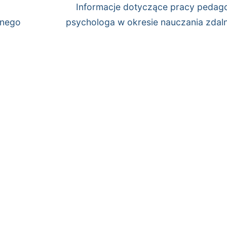
Następny
Informacje dotyczące pracy pedago
wpis:
lnego
psychologa w okresie nauczania zdal