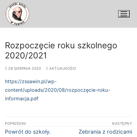
Przejdź
do
treści
Rozpoczęcie roku szkolnego
2020/2021
28 SIERPNIA 2020
AKTUALNOŚCI
https://zssawin.pl/wp-
content/uploads/2020/08/rozpoczęcie-roku-
informacja.pdf
Nawigacja
POPRZEDNI
NASTĘPNY
wpisu
Poprzedni
Następny
Powrót do szkoły.
Zebrania z rodzicami