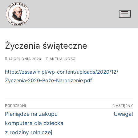
Przejdź
do
treści
Życzenia świąteczne
14 GRUDNIA 2020
AKTUALNOŚCI
https://zssawin.pl/wp-content/uploads/2020/12/
Życzenia-2020-Boże-Narodzenie.pdf
Nawigacja
POPRZEDNI
NASTĘPNY
wpisu
Poprzedni
Następny
Pieniądze na zakupu
Uwaga!
wpis:
wpis:
komputera dla dziecka
z rodziny rolniczej