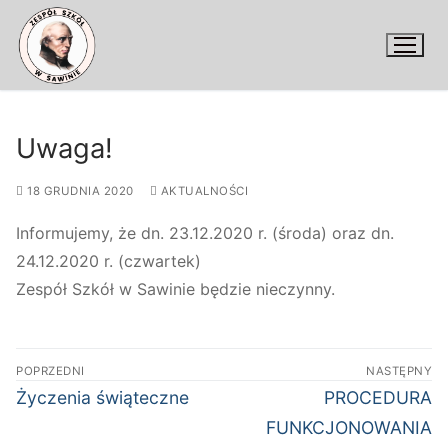
Przejdź
do
treści
Uwaga!
18 GRUDNIA 2020
AKTUALNOŚCI
Informujemy, że dn. 23.12.2020 r. (środa) oraz dn.
24.12.2020 r. (czwartek)
Zespół Szkół w Sawinie będzie nieczynny.
Nawigacja
POPRZEDNI
NASTĘPNY
wpisu
Poprzedni
Następny
Życzenia świąteczne
PROCEDURA
wpis:
wpis:
FUNKCJONOWANIA