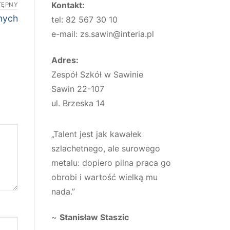
Kontakt:
TĘPNY
jnych
tel: 82 567 30 10
e-mail: zs.sawin@interia.pl
Adres:
Zespół Szkół w Sawinie
Sawin 22-107
ul. Brzeska 14
„Talent jest jak kawałek
szlachetnego, ale surowego
metalu: dopiero pilna praca go
obrobi i wartość wielką mu
nada.”
~
Stanisław Staszic