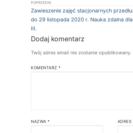
Nawigacja
POPRZEDNI
wpisu
Poprzedni
Zawieszenie zajęć stacjonarnych przedł
wpis:
do 29 listopada 2020 r. Nauka zdalna dla 
III.
Dodaj komentarz
Twój adres email nie zostanie opublikowany.
KOMENTARZ
*
NAZWA
*
ADRES