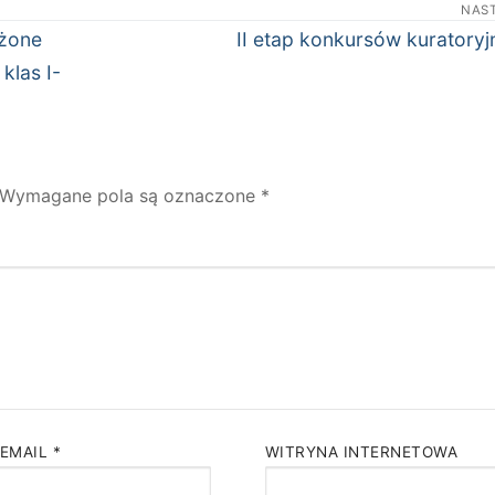
NAS
Następny
użone
II etap konkursów kuratory
wpis:
klas I-
Wymagane pola są oznaczone
*
 EMAIL
*
WITRYNA INTERNETOWA