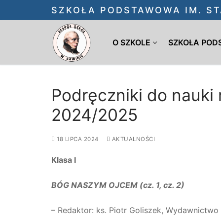
Przejdź
SZKOŁA PODSTAWOWA IM. ST
do
treści
O SZKOLE
SZKOŁA PO
Podręczniki do nauki 
2024/2025
18 LIPCA 2024
AKTUALNOŚCI
Klasa I
BÓG NASZYM OJCEM (cz. 1, cz. 2)
– Redaktor: ks. Piotr Goliszek, Wydawnictw