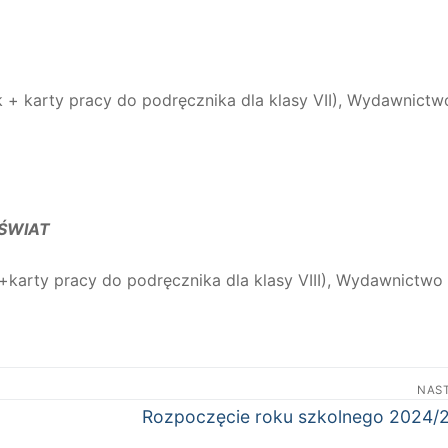
k + karty pracy do podręcznika dla klasy VII), Wydawnictw
ŚWIAT
+karty pracy do podręcznika dla klasy VIII), Wydawnictwo
NAS
Następny
Rozpoczęcie roku szkolnego 2024/
wpis: