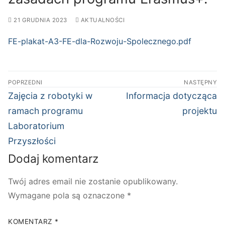
21 GRUDNIA 2023
AKTUALNOŚCI
FE-plakat-A3-FE-dla-Rozwoju-Spolecznego.pdf
Nawigacja
POPRZEDNI
NASTĘPNY
wpisu
Poprzedni
Następny
Zajęcia z robotyki w
Informacja dotycząca
wpis:
wpis:
ramach programu
projektu
Laboratorium
Przyszłości
Dodaj komentarz
Twój adres email nie zostanie opublikowany.
Wymagane pola są oznaczone
*
KOMENTARZ
*