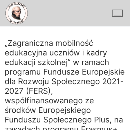
Przejdź
do
treści
„Zagraniczna mobilność
edukacyjna uczniów i kadry
edukacji szkolnej” w ramach
programu Fundusze Europejskie
dla Rozwoju Społecznego 2021-
2027 (FERS),
współfinansowanego ze
środków Europejskiego
Funduszu Społecznego Plus, na
zasadach programu Erasmus+.