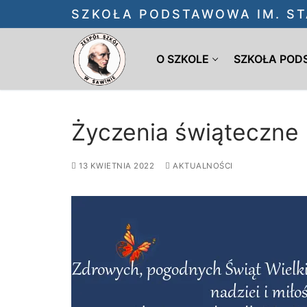
Przejdź
SZKOŁA PODSTAWOWA IM. ST
do
treści
O SZKOLE
SZKOŁA PO
Życzenia świąteczne
13 KWIETNIA 2022
AKTUALNOŚCI