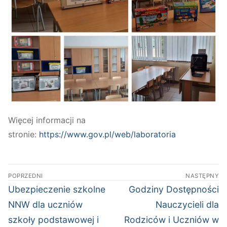
Więcej informacji na
stronie:
https://www.gov.pl/web/laboratoria
Nawigacja
POPRZEDNI
NASTĘPNY
wpisu
Poprzedni
Następny
Ubezpieczenie szkolne
Godziny Dostępności
wpis:
wpis:
NNW dla uczniów
Nauczycieli dla
szkoły podstawowej i
Rodziców i Uczniów w