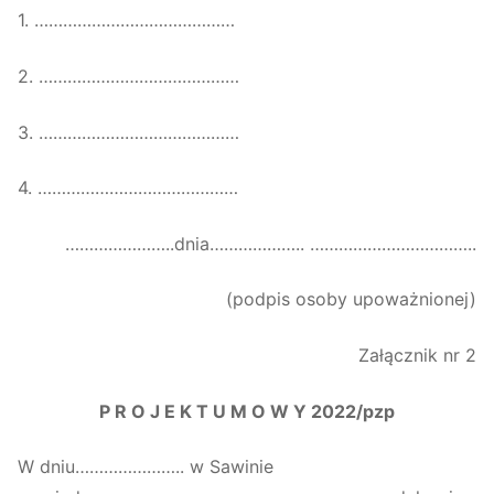
1. ……………………………………
2. ……………………………………
3. ……………………………………
4. ……………………………………
…………………..dnia……………….. ……………………………..
(podpis osoby upoważnionej)
Załącznik nr 2
P R O J E K T U M O W Y 2022/pzp
W dniu………………….. w Sawinie