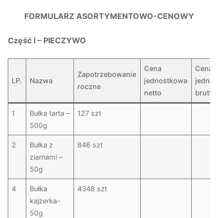
FORMULARZ ASORTYMENTOWO-CENOWY
Część I – PIECZYWO
Cena
Cena
Zapotrzebowanie
LP.
Nazwa
jednostkowa
jedno
roczne
netto
brutto
1
Bułka tarta –
127 szt
500g
2
Bułka z
846 szt
ziarnami –
50g
4
Bułka
4348 szt
kajzerka-
50g