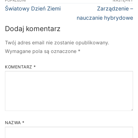
POPRZEDNI
NASTĘPNY
wpisu
Poprzedni
Następny
Światowy Dzień Ziemi
Zarządzenie –
wpis:
wpis:
nauczanie hybrydowe
Dodaj komentarz
Twój adres email nie zostanie opublikowany.
Wymagane pola są oznaczone
*
KOMENTARZ
*
NAZWA
*