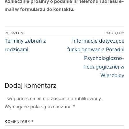
Koniecznie prosimy o podanie nr telefonu i adresu e-
mail w formularzu do kontaktu.
Nawigacja
POPRZEDNI
NASTĘPNY
wpisu
Poprzedni
Następny
Terminy zebrań z
Informacje dotyczące
wpis:
wpis:
rodzicami
funkcjonowania Poradni
Psychologiczno-
Pedagogicznej w
Wierzbicy
Dodaj komentarz
Twój adres email nie zostanie opublikowany.
Wymagane pola są oznaczone
*
KOMENTARZ
*