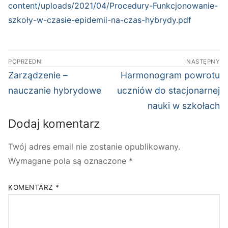
content/uploads/2021/04/Procedury-Funkcjonowanie-
szkoły-w-czasie-epidemii-na-czas-hybrydy.pdf
Nawigacja
POPRZEDNI
NASTĘPNY
wpisu
Poprzedni
Następny
Zarządzenie –
Harmonogram powrotu
wpis:
wpis:
nauczanie hybrydowe
uczniów do stacjonarnej
nauki w szkołach
Dodaj komentarz
Twój adres email nie zostanie opublikowany.
Wymagane pola są oznaczone
*
KOMENTARZ
*