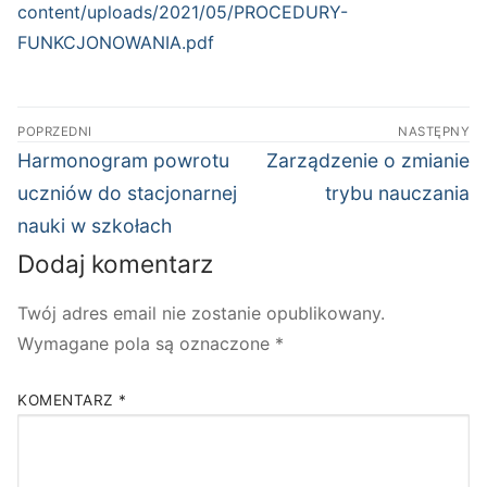
content/uploads/2021/05/PROCEDURY-
FUNKCJONOWANIA.pdf
Nawigacja
POPRZEDNI
NASTĘPNY
wpisu
Poprzedni
Następny
Harmonogram powrotu
Zarządzenie o zmianie
wpis:
wpis:
uczniów do stacjonarnej
trybu nauczania
nauki w szkołach
Dodaj komentarz
Twój adres email nie zostanie opublikowany.
Wymagane pola są oznaczone
*
KOMENTARZ
*