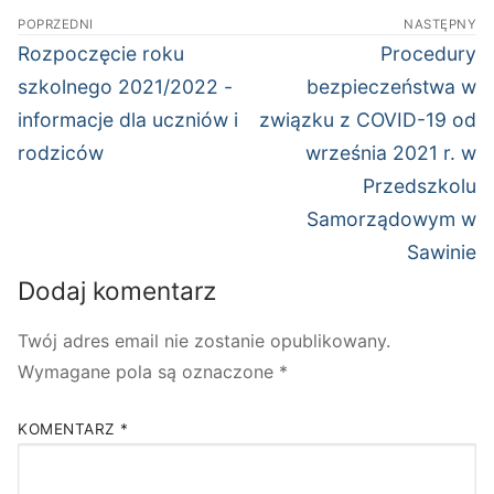
Nawigacja
POPRZEDNI
NASTĘPNY
wpisu
Poprzedni
Następny
Rozpoczęcie roku
Procedury
wpis:
wpis:
szkolnego 2021/2022 -
bezpieczeństwa w
informacje dla uczniów i
związku z COVID-19 od
rodziców
września 2021 r. w
Przedszkolu
Samorządowym w
Sawinie
Dodaj komentarz
Twój adres email nie zostanie opublikowany.
Wymagane pola są oznaczone
*
KOMENTARZ
*