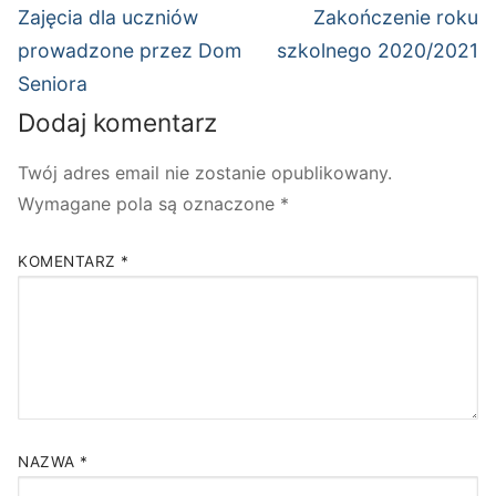
wpisu
Poprzedni
Następny
Zajęcia dla uczniów
Zakończenie roku
wpis:
wpis:
prowadzone przez Dom
szkolnego 2020/2021
Seniora
Dodaj komentarz
Twój adres email nie zostanie opublikowany.
Wymagane pola są oznaczone
*
KOMENTARZ
*
NAZWA
*