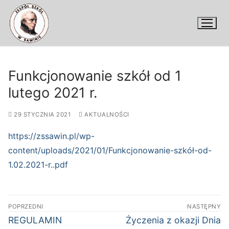
Przejdź
do
treści
Funkcjonowanie szkół od 1
lutego 2021 r.
29 STYCZNIA 2021
AKTUALNOŚCI
https://zssawin.pl/wp-
content/uploads/2021/01/Funkcjonowanie-szkół-od-
1.02.2021-r..pdf
Nawigacja
POPRZEDNI
NASTĘPNY
wpisu
Poprzedni
Następny
REGULAMIN
Życzenia z okazji Dnia