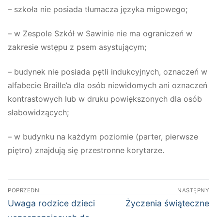
– szkoła nie posiada tłumacza języka migowego;
– w Zespole Szkół w Sawinie nie ma ograniczeń w
zakresie wstępu z psem asystującym;
– budynek nie posiada pętli indukcyjnych, oznaczeń w
alfabecie Braille’a dla osób niewidomych ani oznaczeń
kontrastowych lub w druku powiększonych dla osób
słabowidzących;
– w budynku na każdym poziomie (parter, pierwsze
piętro) znajdują się przestronne korytarze.
Nawigacja
POPRZEDNI
NASTĘPNY
wpisu
Poprzedni
Następny
Uwaga rodzice dzieci
Życzenia świąteczne
wpis:
wpis: