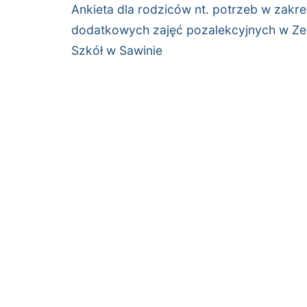
wpisu
Poprzedni
Ankieta dla rodziców nt. potrzeb w zakre
wpis:
dodatkowych zajęć pozalekcyjnych w Ze
Szkół w Sawinie