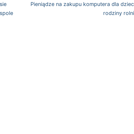
Następny
sie
Pieniądze na zakupu komputera dla dziec
wpis:
spole
rodziny roln