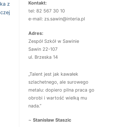
Kontakt:
ka z
tel: 82 567 30 10
iczej
e-mail: zs.sawin@interia.pl
Adres:
Zespół Szkół w Sawinie
Sawin 22-107
ul. Brzeska 14
„Talent jest jak kawałek
szlachetnego, ale surowego
metalu: dopiero pilna praca go
obrobi i wartość wielką mu
nada.”
~
Stanisław Staszic