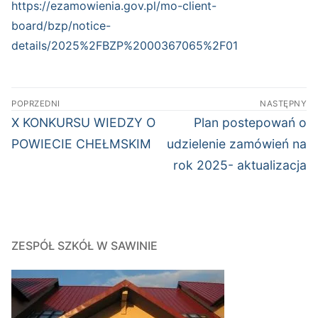
https://ezamowienia.gov.pl/mo-client-
board/bzp/notice-
details/2025%2FBZP%2000367065%2F01
Nawigacja
POPRZEDNI
NASTĘPNY
wpisu
Poprzedni
Następny
X KONKURSU WIEDZY O
Plan postepowań o
wpis:
wpis:
POWIECIE CHEŁMSKIM
udzielenie zamówień na
rok 2025- aktualizacja
ZESPÓŁ SZKÓŁ W SAWINIE