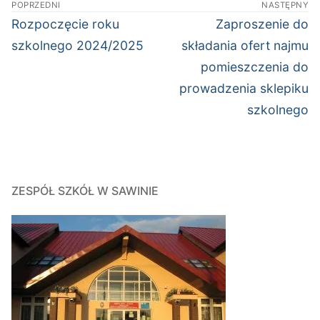
POPRZEDNI
NASTĘPNY
wpisu
Poprzedni
Następny
Rozpoczęcie roku
Zaproszenie do
wpis:
wpis:
szkolnego 2024/2025
składania ofert najmu
pomieszczenia do
prowadzenia sklepiku
szkolnego
ZESPÓŁ SZKÓŁ W SAWINIE